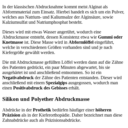
In der klassischen Abdrucknahme kommt meist Alginat als
Abformmaterial zum Einsatz. Hierbei handelt es sich um ein Pulver,
welches aus Natrium- und Kaliumsalze der Alginsäure, sowie
Kalziumsulfat und Natriumphosphat besteht.
Dieses wird mit etwas Wasser angerührt, wodurch eine
Abdruckmasse entsteht, dessen Konsistenz etwa wie
Gummi oder
Knetmasse
ist. Diese Masse wird in
Abformlöffel
eingeführt,
welche in verschiedenen Größen vorhanden sind und je nach
Kiefergröße gewählt werden.
Die mit Abdruckmasse gefüllten Löffel werden dann auf die Zähne
des Patienten gedrückt, ein paar Minuten abgewartet, bis sie
ausgehärtet ist und anschließend entnommen. So ist ein
Negativabdruck
der Zähne des Patienten entstanden. Dieser wird
anschließend mit einem
Spezialgips
ausgegossen, wodurch man
einen
Positivabdruck des Gebisses
erhält.
Silikon und Polyether Abdruckmasse
Abdrücke in der
Prothetik
bedürfen häufiger einer
höheren
Präzision
als in der Kieferorthopädie. Daher bezeichnet man diese
Zahnabdrücke auch als Präzisionsabdrücke.