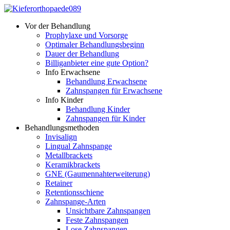
Vor der Behandlung
Prophylaxe und Vorsorge
Optimaler Behandlungs­beginn
Dauer der Behandlung
Billiganbieter eine gute Option?
Info Erwachsene
Behandlung Erwachsene
Zahnspangen für Erwachsene
Info Kinder
Behandlung Kinder
Zahnspangen für Kinder
Behandlungsmethoden
Invisalign
Lingual Zahnspange
Metallbrackets
Keramikbrackets
GNE (Gaumennaht­erweiterung)
Retainer
Retentionsschiene
Zahnspange-Arten
Unsichtbare Zahnspangen
Feste Zahnspangen
Lose Zahnspangen