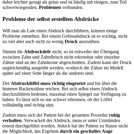
daher leichter gesagt als getan und ist häufig mit einigen, zum Teil
schwerwiegenden,
Problemen
verbunden.
Probleme der selbst erstellten Abdrücke
Will man als Laie einen Abdruck durchführen, können einige
Probleme entstehen. Bei einem Gebissabdruck ist es wichtig, nicht
zu viel aber auch nicht zu wenig
Druck
auszuüben.
Stimmt die
Abdrucktiefe
nicht, so ist entweder der Übergang
zwischen Zahn und Zahnfleisch nicht erkennbar oder einzelne
Zähne sind an der Zahnkrone abgeschnitten. Zudem kann der Druck
ungleichmäßig ausgeübt werden, wodurch die Zähne im Modell
später auf einer Seite länger als die anderen sind.
Der
Abdrucklöffel muss richtig eingesetzt
und bis über die
hinteren Backenzähne reichen. Bei sich selbst einen Abdruck
durchzuführen bedeutet, maximal einen Spiegel zur Verfügung zu
haben. Es lässt sich so nur schwer erkennen, ob der Löffel
vollständig und richtig sitzt.
Zudem muss sich der Patient bei der gesamten Prozedur
ruhig
verhalten
. Verwackelt der Abdruck, muss er unter Umständen
erneut durchgeführt werden. Jedoch hat der Patient zu Hause nicht
die Möglichkeit, das Ergebnis
durch ein geschultes Auge