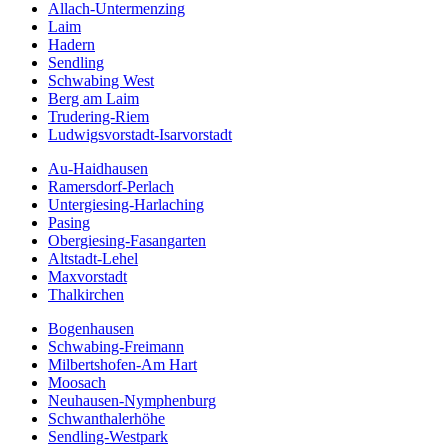
Allach-Untermenzing
Laim
Hadern
Sendling
Schwabing West
Berg am Laim
Trudering-Riem
Ludwigsvorstadt-Isarvorstadt
Au-Haidhausen
Ramersdorf-Perlach
Untergiesing-Harlaching
Pasing
Obergiesing-Fasangarten
Altstadt-Lehel
Maxvorstadt
Thalkirchen
Bogenhausen
Schwabing-Freimann
Milbertshofen-Am Hart
Moosach
Neuhausen-Nymphenburg
Schwanthalerhöhe
Sendling-Westpark